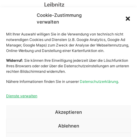
Cookie-Zustimmung
Lebenshilfe Leibnitz
verwalten
Zentrale Verwaltung
Bahnhofstraße 21
Mit Ihrer Auswahl willigen Sie in die Verwendung von technisch nicht
8430 Leibnitz
notwendigen Cookies und Diensten (z.B. Google Analytics, Google Ad
Manager, Google Maps) zum Zweck der Analyse der Webseitennutzung,
Online-Werbung und Darstellung einer Kartenfunktion ein.
Widerruf:
Sie können Ihre Einwilligung jederzeit über die Löschfunktion
Arbeiten
Praktikum
Ihres Browsers oder oder über die Datenschutzeinstellungen am unteren
rechten Bildschirmrand widerrufen.
Wohnen
Ehrenamt
Nähere Informationen finden Sie in unserer
Datenschutzerklärung
.
Mobile Dienste
Anfragen
Dienste verwalten
Über Uns
Spenden
Akzeptieren
Zivildienst
Kontakt
Ablehnen