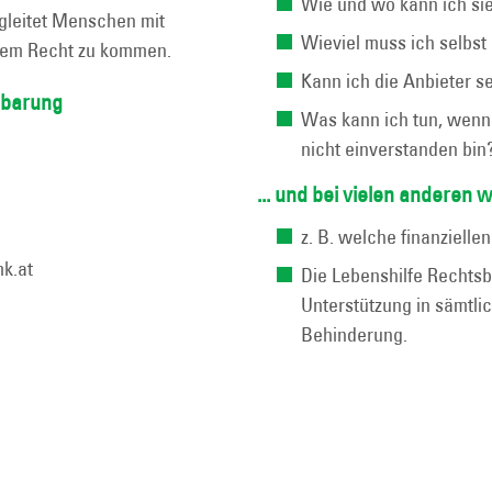
Wie und wo kann ich si
egleitet Menschen mit
Wieviel muss ich selbst
ihrem Recht zu kommen.
Kann ich die Anbieter s
nbarung
Was kann ich tun, wenn
nicht einverstanden bin
... und bei vielen anderen 
z. B. welche finanzielle
mk.at
Die Lebenshilfe Rechtsb
Unterstützung in sämtl
Behinderung.