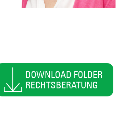
"DI
REC
BER
UNT
SÄM
UM 
BEH
DOWNLOAD FOLDER
RECHTSBERATUNG
- Mag