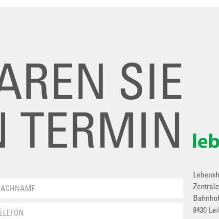
AREN SIE
N TERMIN
Lebenshi
Zentral
Bahnhof
8430 Lei