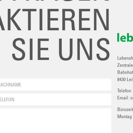
KTIEREN
SIE UNS
Lebenshi
Zentral
Bahnhof
8430 Lei
Telefon
Email:
o
Bürozei
Montag