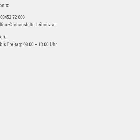
bnitz
:
03452 72 808
ffice@lebenshilfe-leibnitz.at
ten:
 bis
Freitag: 08.00 – 13.00 Uhr