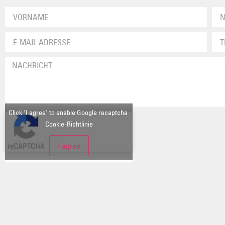
Click 'I agree' to enable Google recaptcha
Cookie-Richtlinie
I agree