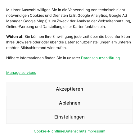
Mit Ihrer Auswahl willigen Sie in die Verwendung von technisch nicht
notwendigen Cookies und Diensten (z.B. Google Analytics, Google Ad
Manager, Google Maps) zum Zweck der Analyse der Webseitennutzung,
Online-Werbung und Darstellung einer Kartenfunktion ein.
Widerruf:
Sie können Ihre Einwilligung jederzeit über die Löschfunktion
Ihres Browsers oder oder über die Datenschutzeinstellungen am unteren
Lebenshilfe Leibnitz
rechten Bildschirmrand widerrufen.
Zentrale Verwaltung
Nähere Informationen finden Sie in unserer
Datenschutzerklärung
.
Bahnhofstraße 21
8430 Leibnitz
Manage services
Akzeptieren
Arbeiten
Praktikum
Ablehnen
Wohnen
Ehrenamt
Einstellungen
Mobile Dienste
Anfragen
Über Uns
Spenden
Cookie-Richtlinie
Datenschutz
Impressum