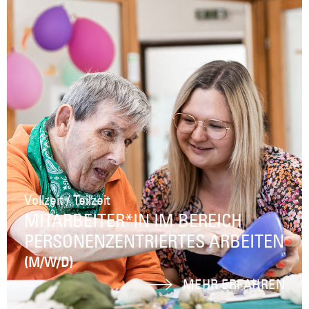
Vollzeit / Teilzeit
MITARBEITER*IN IM BEREICH
PERSONENZENTRIERTES ARBEITEN
(M/W/D)
MEHR ERFAHREN