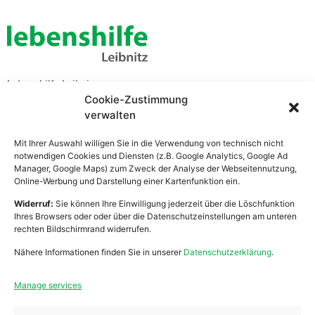
Lebenshilfe Leibnitz
Cookie-Zustimmung
Zentrale Verwaltung
verwalten
Bahnhofstraße 21
8430 Leibnitz
Mit Ihrer Auswahl willigen Sie in die Verwendung von technisch nicht
notwendigen Cookies und Diensten (z.B. Google Analytics, Google Ad
Manager, Google Maps) zum Zweck der Analyse der Webseitennutzung,
Online-Werbung und Darstellung einer Kartenfunktion ein.
Arbeiten
Praktikum
Widerruf:
Sie können Ihre Einwilligung jederzeit über die Löschfunktion
Ihres Browsers oder oder über die Datenschutzeinstellungen am unteren
Wohnen
Ehrenamt
rechten Bildschirmrand widerrufen.
Mobile Dienste
Anfragen
Nähere Informationen finden Sie in unserer
Datenschutzerklärung
.
Über Uns
Spenden
Manage services
Zivildienst
Kontakt