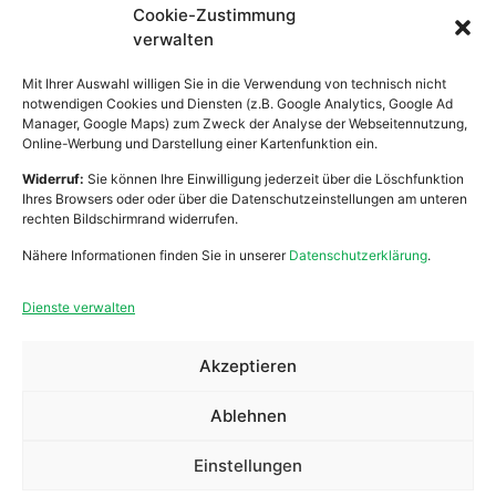
Cookie-Zustimmung
Lebenshilfe Leibnitz
verwalten
Zentrale Verwaltung
Bahnhofstraße 21
Mit Ihrer Auswahl willigen Sie in die Verwendung von technisch nicht
8430 Leibnitz
notwendigen Cookies und Diensten (z.B. Google Analytics, Google Ad
Manager, Google Maps) zum Zweck der Analyse der Webseitennutzung,
Online-Werbung und Darstellung einer Kartenfunktion ein.
Widerruf:
Sie können Ihre Einwilligung jederzeit über die Löschfunktion
Arbeiten
Praktikum
Ihres Browsers oder oder über die Datenschutzeinstellungen am unteren
rechten Bildschirmrand widerrufen.
Wohnen
Ehrenamt
Nähere Informationen finden Sie in unserer
Datenschutzerklärung
.
Mobile Dienste
Anfragen
Dienste verwalten
Über Uns
Spenden
Akzeptieren
Zivildienst
Kontakt
Ablehnen
Impressum
Datenschutz
Einstellungen