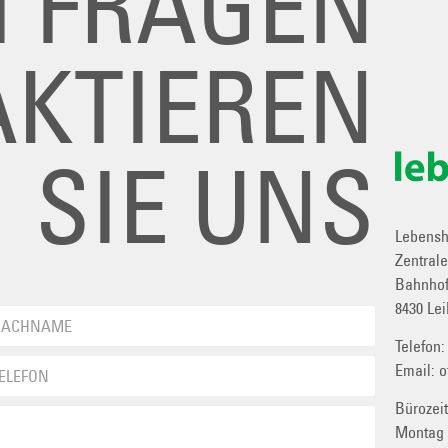
I FRAGEN
KTIEREN
SIE UNS
Lebenshi
Zentral
Bahnhof
8430 Lei
Telefon
Email:
o
Bürozei
Montag