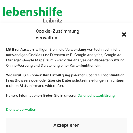
Cookie-Zustimmung
Lebenshilfe Leibnitz
verwalten
Zentrale Verwaltung
Bahnhofstraße 21
Mit Ihrer Auswahl willigen Sie in die Verwendung von technisch nicht
8430 Leibnitz
notwendigen Cookies und Diensten (z.B. Google Analytics, Google Ad
Manager, Google Maps) zum Zweck der Analyse der Webseitennutzung,
Online-Werbung und Darstellung einer Kartenfunktion ein.
Widerruf:
Sie können Ihre Einwilligung jederzeit über die Löschfunktion
Arbeiten
Praktikum
Ihres Browsers oder oder über die Datenschutzeinstellungen am unteren
rechten Bildschirmrand widerrufen.
Wohnen
Ehrenamt
Nähere Informationen finden Sie in unserer
Datenschutzerklärung
.
Mobile Dienste
Anfragen
Dienste verwalten
Über Uns
Spenden
Akzeptieren
Zivildienst
Kontakt