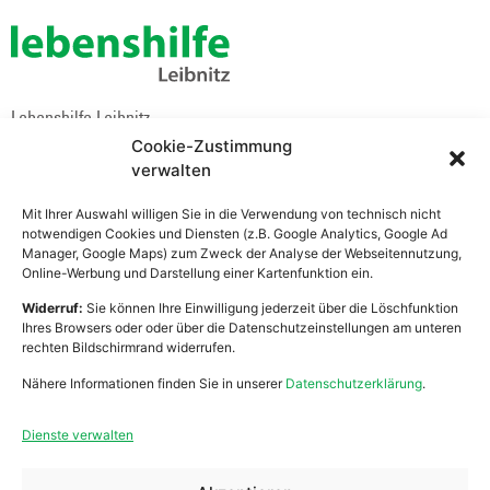
Lebenshilfe Leibnitz
Zentrale Verwaltung
Cookie-Zustimmung
Bahnhofstraße 21
verwalten
8430 Leibnitz
Mit Ihrer Auswahl willigen Sie in die Verwendung von technisch nicht
notwendigen Cookies und Diensten (z.B. Google Analytics, Google Ad
Manager, Google Maps) zum Zweck der Analyse der Webseitennutzung,
Online-Werbung und Darstellung einer Kartenfunktion ein.
Arbeiten
Ehrenamt
Widerruf:
Sie können Ihre Einwilligung jederzeit über die Löschfunktion
Ihres Browsers oder oder über die Datenschutzeinstellungen am unteren
Wohnen
Governance Kodex
rechten Bildschirmrand widerrufen.
Mobile Dienste
Nähere Informationen finden Sie in unserer
Datenschutzerklärung
.
Anfragen
Über Uns
Spenden
Dienste verwalten
Zivildienst
Kontakt