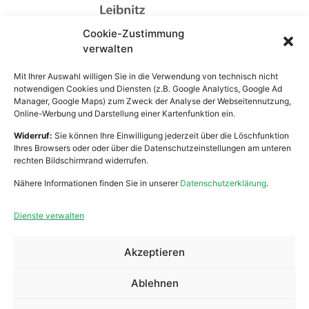
Cookie-Zustimmung
Lebenshilfe Leibnitz
verwalten
Zentrale Verwaltung
Bahnhofstraße 21
Mit Ihrer Auswahl willigen Sie in die Verwendung von technisch nicht
8430 Leibnitz
notwendigen Cookies und Diensten (z.B. Google Analytics, Google Ad
Manager, Google Maps) zum Zweck der Analyse der Webseitennutzung,
Online-Werbung und Darstellung einer Kartenfunktion ein.
Widerruf:
Sie können Ihre Einwilligung jederzeit über die Löschfunktion
Arbeiten
Praktikum
Ihres Browsers oder oder über die Datenschutzeinstellungen am unteren
rechten Bildschirmrand widerrufen.
Wohnen
Ehrenamt
Nähere Informationen finden Sie in unserer
Datenschutzerklärung
.
Mobile Dienste
Anfragen
Dienste verwalten
Über Uns
Spenden
Akzeptieren
Zivildienst
Kontakt
Ablehnen